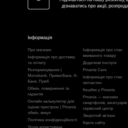
дізнаватись про акції, розпрода
Інформація
Про магазин
Інформація про стан
вживаного товару
Інформація про доставку
та оплату
Додаткові послуги
Розтермінування |
Pmania Care
Monobank, ПриватБанк, А-
Інформація про стан
Банк, Пумб
запчастин
Обмін, повернення та
Кешбек у Pmania
гарантія
Pmania — магазин
Онлайн калькулятор для
смартфонів, аксесуарів 
оцінки пристрою | Pmania
сервісний центр
обмін, викуп
Зворотній зв’язок
Політика конфіденційності
Карта сайту
Угода користувача