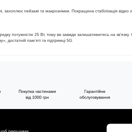
і, захоплює пейзажі та макрознімки. Покращена стабілізація відео з
рядку потужністю 25 Вт, тому ви завжди залишатиметесь на зв’язку.
», достатній пам’яті та підтримці 5G.
ю
Покупка частинами
Гарантійне
від 1000 грн
обслуговування
 щоб першими