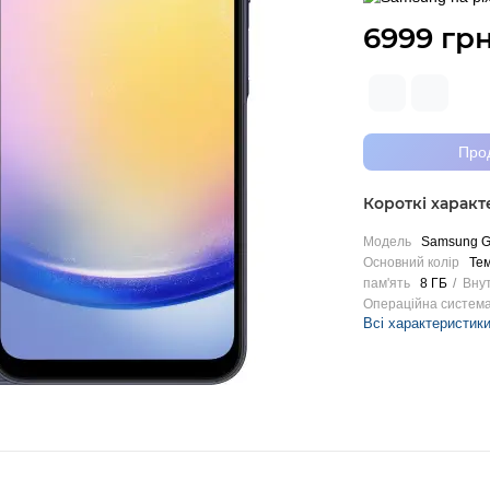
6999 грн
Про
Короткі харак
Модель
Samsung G
Основний колір
Тем
пам'ять
8 ГБ
Внут
Операційна систем
Всі характеристик