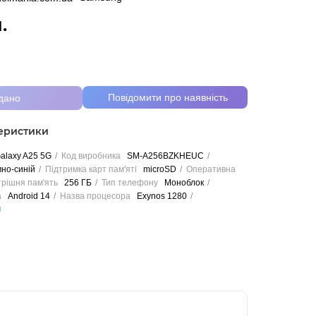
.
Повідомити про наявність
дано
теристики
alaxy A25 5G
Код виробника
SM-A256BZKHEUC
но-синій
Підтримка карт пам'яті
microSD
Оперативна
рішня пам'ять
256 ГБ
Тип телефону
Моноблок
а
Android 14
Назва процесора
Exynos 1280
и