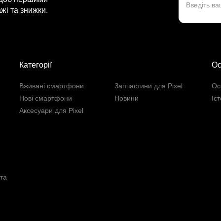
жі та знижки.
Категорії
Ос
Вживані смартфони
Запчастини для Pixel
Ос
Нові смартфони
Новини
Іс
Аксесуари для Pixel
та