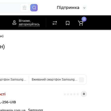
Підтримка
0
Вітаємо,
авторизуйтесь
ан)
н)
ртфон Samsung Galaxy A25 5G 8/256 Blue (Хороший+ стан)
Вживаний смартфон Samsung Galaxy M34 5G (M346) 8/12
сті
0
-256-UIB
Samsung