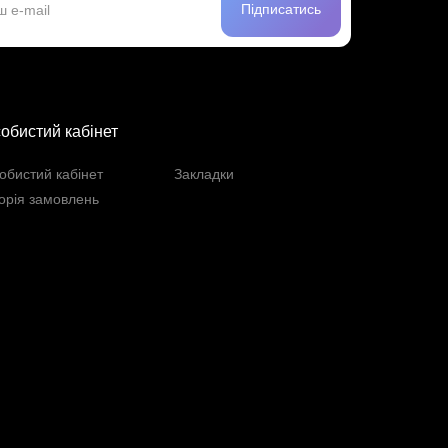
Підписатись
обистий кабінет
обистий кабінет
Закладки
торія замовлень