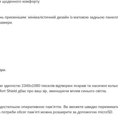
я щоденного комфорту
ень приємнішим: мінімалістичний дизайн із матовою задньою пане
камери.
дки.
здатністю 2340х1080 пікселів відтворює яскраві та насичені кольор
mfort Shield дбає про ваш зір, зменшуючи вплив синього світла.
 з достатньою оперативною пам’яттю. Ви зможете швидко перемикат
За потреби обсяг пам’яті можна розширити за допомогою microSD.