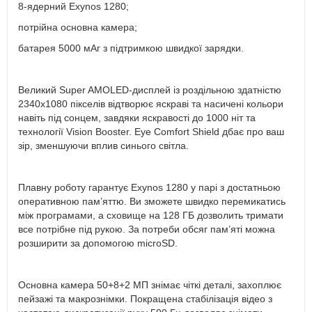
8-ядерний Exynos 1280;
потрійна основна камера;
батарея 5000 мАг з підтримкою швидкої зарядки.
Великий Super AMOLED-дисплей із роздільною здатністю
2340х1080 пікселів відтворює яскраві та насичені кольори
навіть під сонцем, завдяки яскравості до 1000 ніт та
технології Vision Booster. Eye Comfort Shield дбає про ваш
зір, зменшуючи вплив синього світла.
Плавну роботу гарантує Exynos 1280 у парі з достатньою
оперативною пам’яттю. Ви зможете швидко перемикатись
між програмами, а сховище на 128 ГБ дозволить тримати
все потрібне під рукою. За потреби обсяг пам’яті можна
розширити за допомогою microSD.
Основна камера 50+8+2 МП знімає чіткі деталі, захоплює
пейзажі та макрознімки. Покращена стабілізація відео з