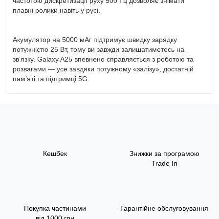
частотою дискретизації руху 500 Гц дозволяє знімати
плавні ролики навіть у русі.
Акумулятор на 5000 мАг підтримує швидку зарядку
потужністю 25 Вт, тому ви завжди залишатиметесь на
зв’язку. Galaxy A25 впевнено справляється з роботою та
розвагами — усе завдяки потужному «залізу», достатній
пам’яті та підтримці 5G.
Кешбек
Знижки за програмою
Trade In
Покупка частинами
Гарантійне обслуговування
від 1000 грн