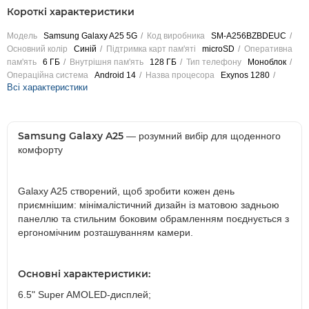
Короткі характеристики
Модель
Samsung Galaxy A25 5G
Код виробника
SM-A256BZBDEUC
Основний колір
Синій
Підтримка карт пам'яті
microSD
Оперативна
пам'ять
6 ГБ
Внутрішня пам'ять
128 ГБ
Тип телефону
Моноблок
Операційна система
Android 14
Назва процесора
Exynos 1280
Всі характеристики
Samsung Galaxy A25
— розумний вибір для щоденного
комфорту
Galaxy A25 створений, щоб зробити кожен день
приємнішим: мінімалістичний дизайн із матовою задньою
панеллю та стильним боковим обрамленням поєднується з
ергономічним розташуванням камери.
Основні характеристики:
6.5" Super AMOLED-дисплей;