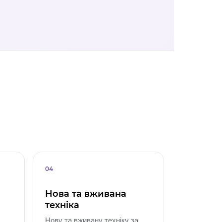
04
Нова та вживана
техніка
Нову та вживану техніку за