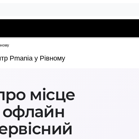
вному
нтр Pmania у Рівному
про місце
 офлайн
сервісний