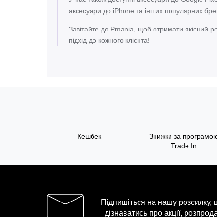
аксесуари до iPhone та інших популярних бре
Завітайте до Pmania, щоб отримати якісний р
підхід до кожного клієнта!
Кешбек
Знижки за програмо
Trade In
Підпишіться на нашу розсилку,
дізнаватись про акції, розпрода