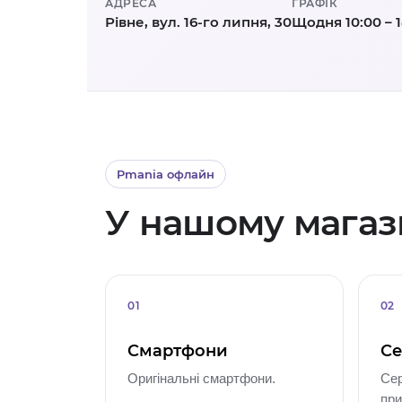
АДРЕСА
ГРАФІК
Рівне, вул. 16-го липня, 30
Щодня 10:00 – 
Pmania офлайн
У нашому магази
01
02
Смартфони
Се
Оригінальні смартфони.
Сер
при