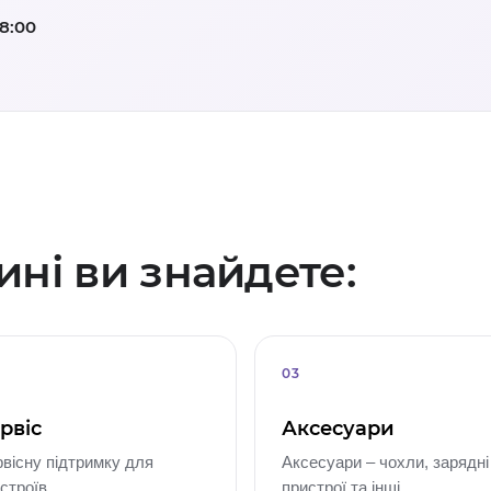
18:00
ні ви знайдете:
03
рвіс
Аксесуари
вісну підтримку для
Аксесуари – чохли, зарядні
строїв.
пристрої та інші.