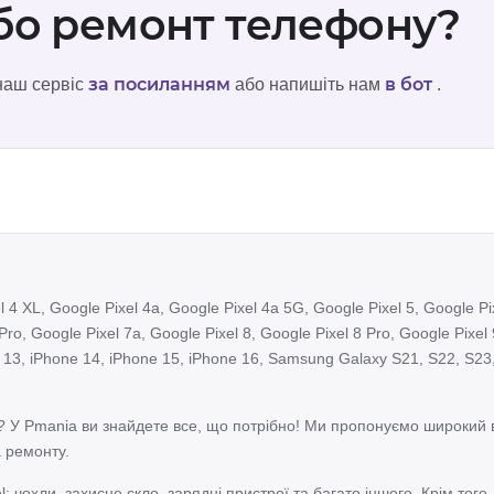
або ремонт телефону?
за посиланням
в бот
 наш сервіс
або напишіть нам
.
 4 XL, Google Pixel 4a, Google Pixel 4a 5G, Google Pixel 5, Google Pix
Pro, Google Pixel 7a, Google Pixel 8, Google Pixel 8 Pro, Google Pixel 
 13, iPhone 14, iPhone 15, iPhone 16, Samsung Galaxy S21, S22, S23,
l? У Pmania ви знайдете все, що потрібно! Ми пропонуємо широкий в
а ремонту.
l: чохли, захисне скло, зарядні пристрої та багато іншого. Крім тог