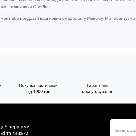
ндів, включаючи OnePlus.
емонт або придбати ваш новий смартфон у Рівному. Ми гарантуємо ш
ю
Покупка частинами
Гарантійне
від 1000 грн
обслуговування
 щоб першими
жі та знижки.