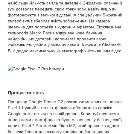
найбільшу кількість світла та деталей. 2-кратний оптичний
зум дозволяє передати свою точку зору, навіть якщо ви
фотографуєте з великої відстані. А спеціальний 5-кратний
телеоб’єктив зберігає якість зображення. Ця камера
ідеальна для портретів з художнім ефектом. Ексклюзивна
технологія Macro Focus відкриває нове бачення
найдрібніших деталей і допомагає проявити свою
креативність у зйомці звичних речей. А функція Cinematic
Blur додає максимальну кінематографічність вашим відео.
Продуктивність
Процесор Google Tensor G2 розкриває можливості нового
Pixel. Штучний інтелект, фірмова оболонка та сервіси
Google помістяться на вашій долоні. Користуйтеся всіма
перевагами смартфона та будьте впевнені у безпеці своїх
даних. Pixel 7 Pro має чіп Titan M2, який працює з ядром
безпеки Tensor для захисту конфіденційності даних