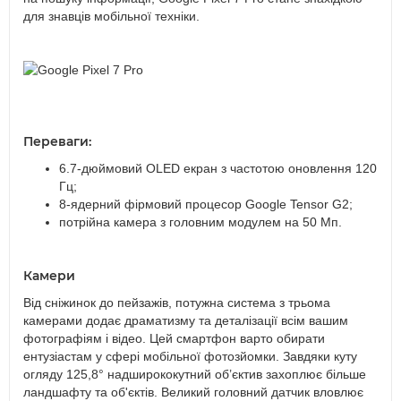
для знавців мобільної техніки.
Переваги:
6.7-дюймовий OLED екран з частотою оновлення 120
Гц;
8-ядерний фірмовий процесор Google Tensor G2;
потрійна камера з головним модулем на 50 Мп.
Камери
Від сніжинок до пейзажів, потужна система з трьома
камерами додає драматизму та деталізації всім вашим
фотографіям і відео. Цей смартфон варто обирати
ентузіастам у сфері мобільної фотозйомки. Завдяки куту
огляду 125,8° надширококутний об’єктив захоплює більше
ландшафту та об'єктів. Великий головний датчик вловлює