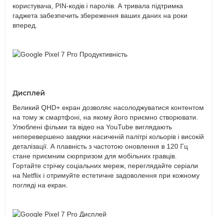
користувача, PIN-кодів і паролів. А тривала підтримка
гаджета забезпечить збереження ваших даних на роки
вперед.
Дисплей
Великий QHD+ екран дозволяє насолоджуватися контентом
на тому ж смартфоні, на якому його приємно створювати.
Улюблені фільми та відео на YouTube виглядають
неперевершено завдяки насиченій палітрі кольорів і високій
деталізації. А плавність з частотою оновлення в 120 Гц
стане приємним сюрпризом для мобільних гравців.
Гортайте стрічку соціальних мереж, переглядайте серіали
на Netflix і отримуйте естетичне задоволення при кожному
погляді на екран.