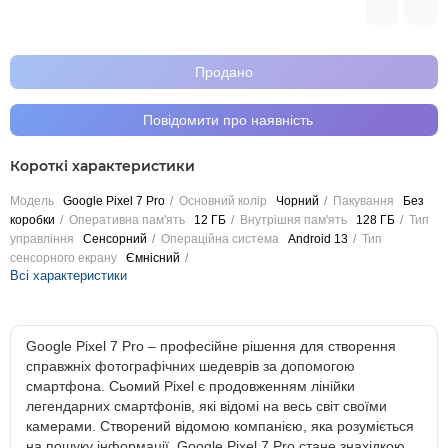
Продано
Повідомити про наявність
Короткі характеристики
Модель
Google Pixel 7 Pro
Основний колір
Чорний
Пакування
Без
коробки
Оперативна пам'ять
12 ГБ
Внутрішня пам'ять
128 ГБ
Тип
управління
Сенсорний
Операційна система
Android 13
Тип
сенсорного екрану
Ємнісний
Всі характеристики
Google Pixel 7 Pro – професійне рішення для створення
справжніх фотографічних шедеврів за допомогою
смартфона. Сьомий Pixel є продовженням лінійки
легендарних смартфонів, які відомі на весь світ своїми
камерами. Створений відомою компанією, яка розуміється
на пошуку інформації, Google Pixel 7 Pro стане знахідкою