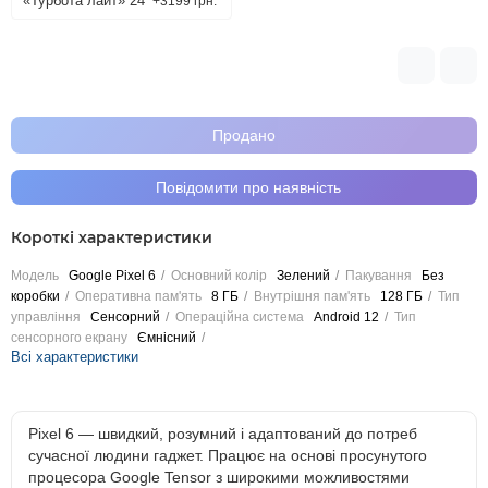
«Турбота лайт» 24
+3199 грн.
Продано
Повідомити про наявність
Короткі характеристики
Модель
Google Pixel 6
Основний колір
Зелений
Пакування
Без
коробки
Оперативна пам'ять
8 ГБ
Внутрішня пам'ять
128 ГБ
Тип
управління
Сенсорний
Операційна система
Android 12
Тип
сенсорного екрану
Ємнісний
Всі характеристики
Pixel 6 — швидкий, розумний і адаптований до потреб
сучасної людини гаджет. Працює на основі просунутого
процесора Google Tensor з широкими можливостями