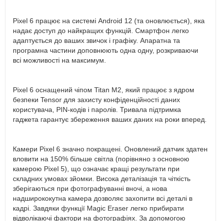
Pixel 6 працює на системі Android 12 (та оновлюється), яка
надає доступ до найкращих функцій. Смартфон легко
адаптується до ваших звичок і графіку. Апаратна та
програмна частини доповнюють одна одну, розкриваючи
всі можливості на максимум.
Pixel 6 оснащений чіпом Titan M2, який працює з ядром
безпеки Tensor для захисту конфіденційності даних
користувача, PIN-кодів і паролів. Тривала підтримка
гаджета гарантує збереження ваших даних на роки вперед.
Камери Pixel 6 значно покращені. Оновлений датчик здатен
вловити на 150% більше світла (порівняно з основною
камерою Pixel 5), що означає кращі результати при
складних умовах зйомки. Висока деталізація та чіткість
зберігаються при фотографуванні вночі, а нова
надширококутна камера дозволяє захопити всі деталі в
кадрі. Завдяки функції Magic Eraser легко прибирати
відволікаючі фактори на фотографіях. За допомогою