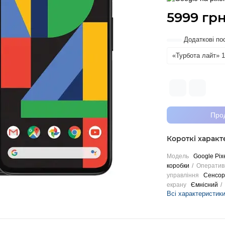
5999 грн
Додаткові по
«Турбота лайт» 1
Про
Короткі харак
Модель
Google Pixe
коробки
Оператив
управління
Сенсор
екрану
Ємнісний
Всі характеристик