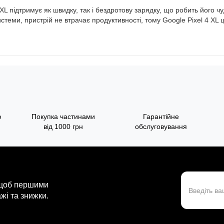
L підтримує як швидку, так і бездротову зарядку, що робить його ч
теми, пристрій не втрачає продуктивності, тому Google Pixel 4 XL
ю
Покупка частинами
Гарантійне
від 1000 грн
обслуговування
 щоб першими
жі та знижки.