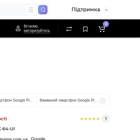
Підтримка
0
Вітаємо,
авторизуйтесь
ртфон Google Pixel 6 128Gb Stormy Black GB7N6 US (Хороший стан)
Вживаний смартфон Google Pixel 5 8/128Gb Sorta Sage
сті
1
-64-UI
Google