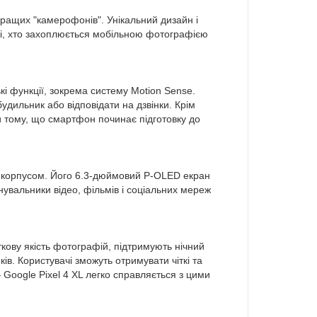
ращих "камерофонів". Унікальний дизайн і
всі, хто захоплюється мобільною фотографією
і функції, зокрема систему Motion Sense.
удильник або відповідати на дзвінки. Крім
 тому, що смартфон починає підготовку до
им корпусом. Його 6.3-дюймовий P-OLED екран
нувальники відео, фільмів і соціальних мереж
ткову якість фотографій, підтримують нічний
в. Користувачі зможуть отримувати чіткі та
— Google Pixel 4 XL легко справляється з цими