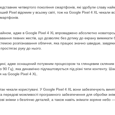
дставник четвертого покоління смартфонів, які здобули славу найк
ший Pixel відомим у всьому світі, тож на Google Pixel 4 XL чекали 
смартфонів.
айном, адже в Google Pixel 4 XL впроваджено абсолютно новаторськ
навання певних жестів, що дозволяє без дотику до екрану вимикати б
стемою розпізнавання обличчя, яка працює значно швидше, завдяки
простягає руку до нього.
середині, адже оснащений потужним процесором та глянцевим склян
 90 Гц), яка динамічно підлаштовується під різні типи контенту. Ша
 на Google Pixel 4 XL.
так чекали користувачі. У Google Pixel 4 XL вони забезпечують виня
а передові можливості програмного забезпечення для обробки знімкі
пові знімки з безліччю деталей, а також навіть знімати зоряне небо 