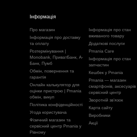
Інформація
Про магазин
Інформація про стан
вживаного товару
Інформація про доставку
та оплату
Додаткові послуги
Розтермінування |
Pmania Care
Monobank, ПриватБанк, А-
Інформація про стан
Банк, Пумб
запчастин
Обмін, повернення та
Кешбек у Pmania
гарантія
Pmania — магазин
Онлайн калькулятор для
смартфонів, аксесуарів 
оцінки пристрою | Pmania
сервісний центр
обмін, викуп
Зворотній зв’язок
Політика конфіденційності
Карта сайту
Угода користувача
Виробники
Фізичний магазин та
Акції
сервісний центр Pmania у
Рівному