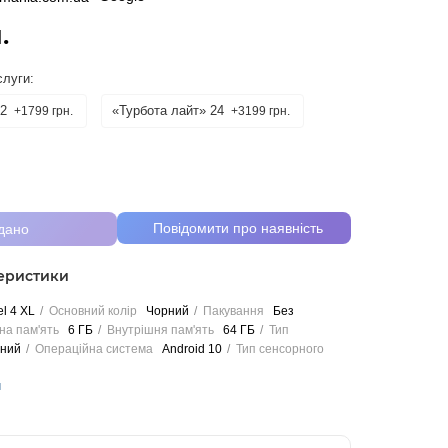
.
слуги:
2
«Турбота лайт» 24
+1799 грн.
+3199 грн.
Повідомити про наявність
дано
теристики
l 4 XL
Основний колір
Чорний
Пакування
Без
на пам'ять
6 ГБ
Внутрішня пам'ять
64 ГБ
Тип
ний
Операційна система
Android 10
Тип сенсорного
и