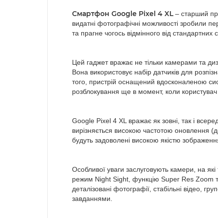
Смартфон Google Pixel 4 XL
– старший пре
видатні фотографічні можливості зробили пер
та прагне чогось відмінного від стандартних 
Цей гаджет вражає не тільки камерами та диз
Вона використовує набір датчиків для розпіз
того, пристрій оснащений вдосконаленою си
розблокування ще в момент, коли користувач 
Google Pixel 4 XL вражає як зовні, так і в
вирізняється високою частотою оновлення (до
будуть задоволені високою якістю зображення
Особливої уваги заслуговують камери, на які 
режим Night Sight, функцію Super Res Zoom т
деталізовані фотографії, стабільні відео, гру
завданнями.