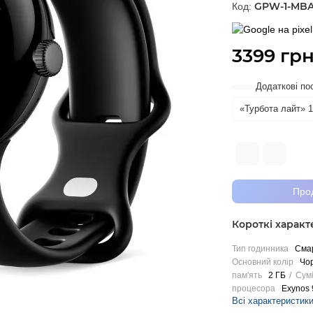
GPW-1-MB
Код:
3399 грн
Додаткові по
«Турбота лайт» 1
Про
Короткі харак
Тип годинника
Смар
Основний колір
Чо
пам'ять
2 ГБ
Сумі
процесора
Exynos 
Всі характеристик