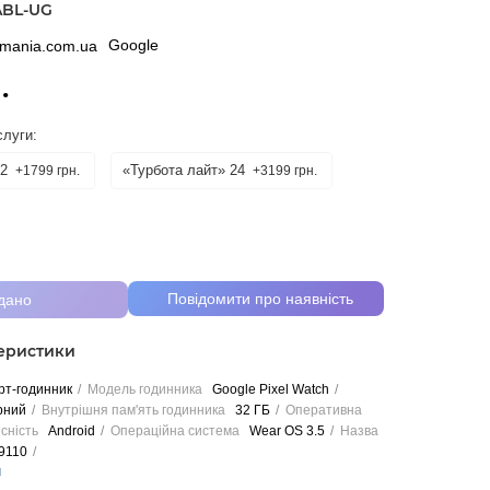
ABL-UG
Google
.
слуги:
2
«Турбота лайт» 24
+1799 грн.
+3199 грн.
Повідомити про наявність
дано
теристики
т-годинник
Модель годинника
Google Pixel Watch
рний
Внутрішня пам'ять годинника
32 ГБ
Оперативна
сність
Android
Операційна система
Wear OS 3.5
Назва
9110
и