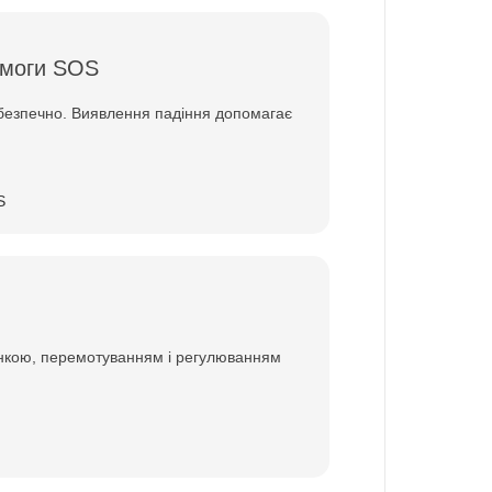
омоги SOS
ебезпечно. Виявлення падіння допомагає
инкою, перемотуванням і регулюванням