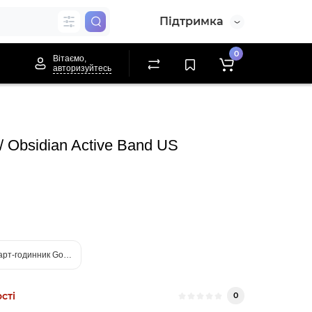
Підтримка
0
Вітаємо,
авторизуйтесь
/ Obsidian Active Band US
рт-годинник Google Pixel Watch 2 WiFi Champagne Gold Aluminum Case / Hazel
сті
0