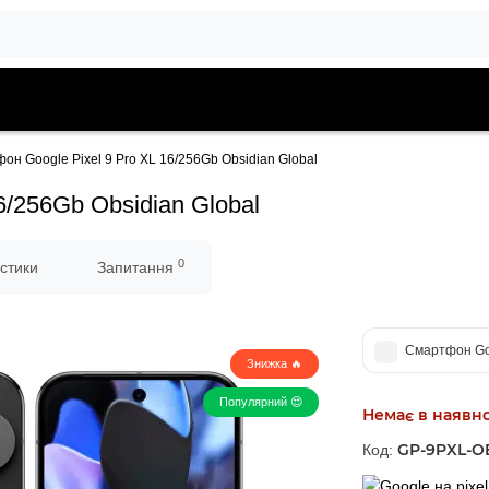
он Google Pixel 9 Pro XL 16/256Gb Obsidian Global
6/256Gb Obsidian Global
0
стики
Запитання
Смартфон Goo
Знижка 🔥
Популярний 😍
Немає в наявно
GP-9PXL-O
Код: