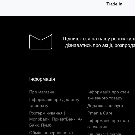
Trade In
Підпишіться на нашу розсилку,
дізнаватись про акції, розпрода
Інформація
Про магазин
Інформація про стан
вживаного товару
Інформація про доставку
та оплату
Додаткові послуги
Розтермінування |
Pmania Care
Monobank, ПриватБанк, А-
Інформація про стан
Банк, Пумб
запчастин
Обмін, повернення та
Кешбек у Pmania