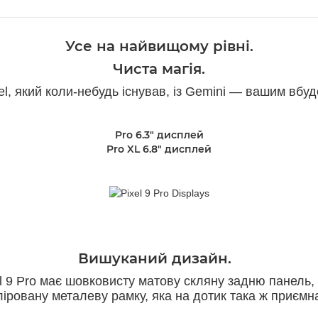
Усе на найвищому рівні.
Чиста магія.
l, який коли-небудь існував, із Gemini — вашим вбу
Pro 6.3" дисплей
Pro XL 6.8" дисплей
Вишуканий дизайн.
l 9 Pro має шовковисту матову скляну задню панель,
іровану металеву рамку, яка на дотик така ж приємна,