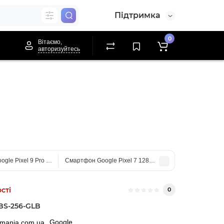
Підтримка
0
Вітаємо,
авторизуйтесь
gle Pixel 9 Pro 16/256Gb Obsidian Global
Смартфон Google Pixel 7 128Gb Snow US
сті
0
BS-256-GLB
Google