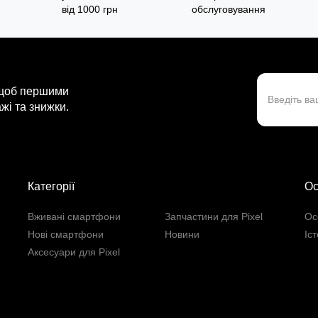
від 1000 грн
обслуговування
 щоб першими
жі та знижки.
Категорії
Ос
Вживані смартфони
Запчастини для Pixel
Ос
Нові смартфони
Новини
Іс
Аксесуари для Pixel