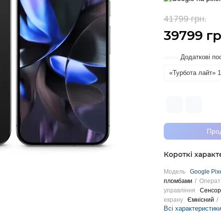
41799 грн.
-
39799 гр
Додаткові по
«Турбота лайт» 1
Про
Короткі харак
Модель
Google Pixe
пломбами
Операт
управління
Сенсор
екрану
Ємнісний
Всі характеристик