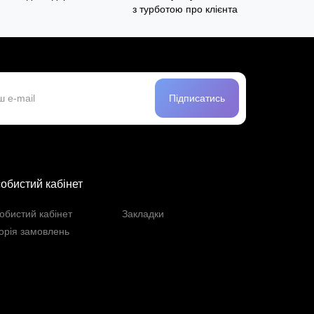
з турботою про клієнта
Підписатись
обистий кабінет
обистий кабінет
Закладки
торія замовлень