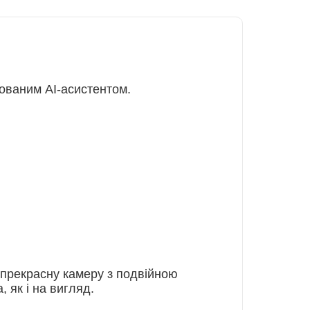
дованим AI-асистентом.
 прекрасну камеру з подвійною
 як і на вигляд.