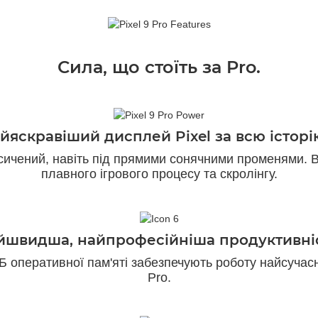
Сила, що стоїть за Pro.
йяскравіший дисплей Pixel за всю істор
сичений, навіть під прямими сонячними променями. В
плавного ігрового процесу та скролінгу.
йшвидша, найпрофесійніша продуктивніс
Б оперативної пам'яті забезпечують роботу найсучасн
Pro.