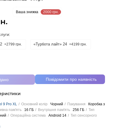
5 %
Ваша знижка
2000 грн.
н.
слуги:
2
«Турбота лайт» 24
+2799 грн.
+4199 грн.
Повідомити про наявність
дано
теристики
l 9 Pro XL
Основний колір
Чорний
Пакування
Коробка з
ивна пам'ять
16 ГБ
Внутрішня пам'ять
256 ГБ
Тип
ний
Операційна система
Android 14
Тип сенсорного
и