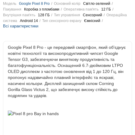
Модель
Google Pixel 8 Pro
Основний колір
Світло-зелений
Пакування
Коробка з пломбами
Оперативна пам'ять
12 ГБ
Внутрішня пам'ять
128 ГБ
Тип управління
Сенсорний
Операційна
система
Android 14
Тип сенсорного екрану
Ємнісний
Всі характеристики
Google Pixel 8 Pro - це передовий смартфон, який об'єднує
новітні технології та високопродуктивний чипсет Google
Tensor G3, забезпечуючи виняткову продуктивність та
багатофункціональність. Оснащений 6.7-дюймовим LTPO
OLED дисплеєм з частотою оновлення від 1 до 120 Гц, він
пропонує надзвичайно плавний інтерфейс та яскраві,
насичені кольори. Дисплей захищений склом Corning
Gorilla Glass Victus 2, що забезпечує високу стійкість до
подряпин та ударів.