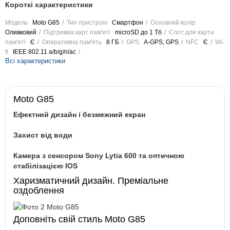
Короткі характеристики
Модель
Moto G85
Тип пристрою
Смартфон
Основний колір
Оливковий
Підтримка карт пам'яті
microSD до 1 Тб
Слот для карти
пам'яті
Є
Оперативна пам'ять
8 ГБ
GPS
A-GPS, GPS
NFC
Є
Wi-
fi
IEEE 802.11 a/b/g/n/ac
Всі характеристики
Moto G85
Ефектний дизайн і безмежний екран
Захист від води
Камера з сенсором Sony Lytia 600 та оптичною
стабілізацією IOS
Харизматичний дизайн. Преміальне
оздоблення
Доповніть свій стиль Moto G85