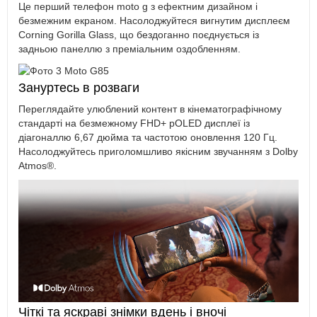
Це перший телефон moto g з ефектним дизайном і
безмежним екраном. Насолоджуйтеся вигнутим дисплеєм
Corning Gorilla Glass, що бездоганно поєднується із
задньою панеллю з преміальним оздобленням.
Зануртесь в розваги
Переглядайте улюблений контент в кінематографічному
стандарті на безмежному FHD+ pOLED дисплеї із
діагоналлю 6,67 дюйма та частотою оновлення 120 Гц.
Насолоджуйтесь приголомшливо якісним звучанням з Dolby
Atmos®.
Чіткі та яскраві знімки вдень і вночі