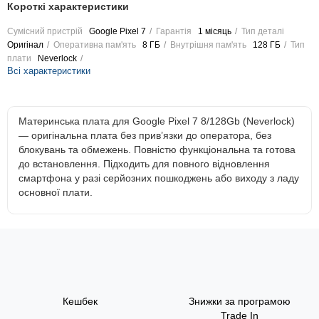
Короткі характеристики
Сумісний пристрій
Google Pixel 7
Гарантія
1 місяць
Тип деталі
Оригінал
Оперативна пам'ять
8 ГБ
Внутрішня пам'ять
128 ГБ
Тип
плати
Neverlock
Всі характеристики
Материнська плата для Google Pixel 7 8/128Gb (Neverlock)
— оригінальна плата без прив’язки до оператора, без
блокувань та обмежень. Повністю функціональна та готова
до встановлення. Підходить для повного відновлення
смартфона у разі серйозних пошкоджень або виходу з ладу
основної плати.
Кешбек
Знижки за програмою
Trade In