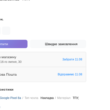
рн.
упити
Швидке замовлення
з магазину
Забрати 11.08
. 16-го липня, 30
ова Пошта
Відправимо 11.08
еристики
Google Pixel 8a
Тип чохла
Накладка
Матеріал
ТПУ,
и