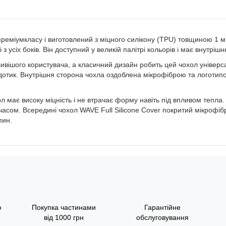
 преміумкласу і виготовлений з міцного силікону (TPU) товщиною 1 
і з усіх боків. Він доступний у великій палітрі кольорів і має внутріш
вішого користувача, а класичний дизайн робить цей чохол універса
 дотик. Внутрішня сторона чохла оздоблена мікрофіброю та логотип
 має високу міцність і не втрачає форму навіть під впливом тепла.
з часом. Всередині чохол WAVE Full Silicone Cover покритий мікроф
пин.
ю
Покупка частинами
Гарантійне
від 1000 грн
обслуговування