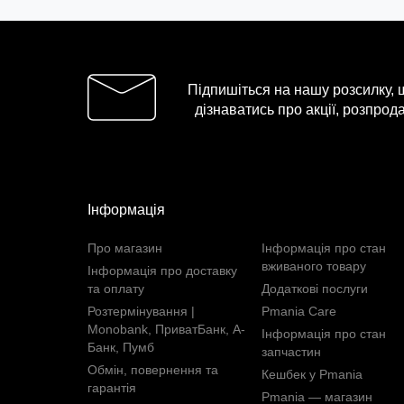
Підпишіться на нашу розсилку,
дізнаватись про акції, розпрода
Інформація
Про магазин
Інформація про стан
вживаного товару
Інформація про доставку
та оплату
Додаткові послуги
Розтермінування |
Pmania Care
Monobank, ПриватБанк, А-
Інформація про стан
Банк, Пумб
запчастин
Обмін, повернення та
Кешбек у Pmania
гарантія
Pmania — магазин