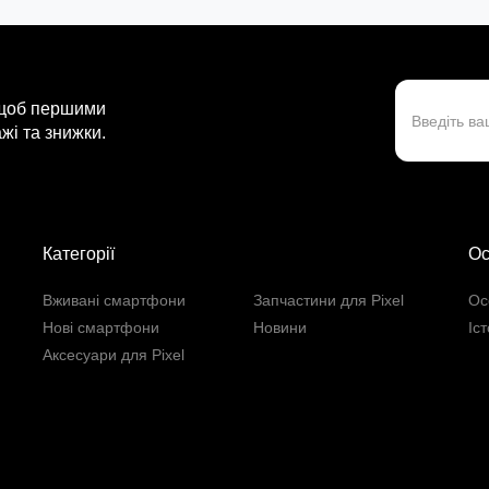
 щоб першими
жі та знижки.
Категорії
Ос
Вживані смартфони
Запчастини для Pixel
Ос
Нові смартфони
Новини
Іс
Аксесуари для Pixel