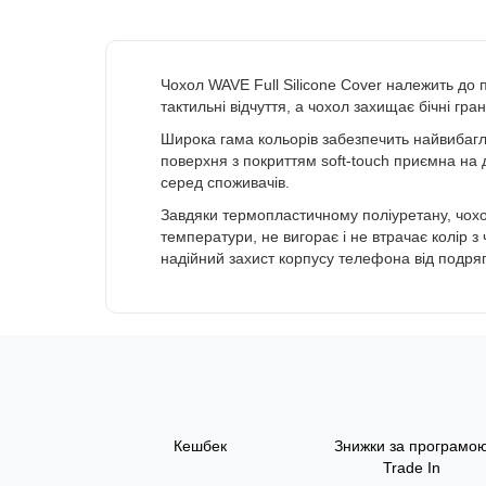
Чохол WAVE Full Silicone Cover належить до
тактильні відчуття, а чохол захищає бічні гран
Широка гама кольорів забезпечить найвибагли
поверхня з покриттям soft-touch приємна на
серед споживачів.
Завдяки термопластичному поліуретану, чохол
температури, не вигорає і не втрачає колір 
надійний захист корпусу телефона від подря
Кешбек
Знижки за програмо
Trade In