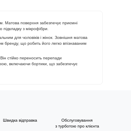
мм. Матова поверхня забезпечує приємні
ню підкладку з мікрофібри.
льним для чоловіків і жінок. Зовнішня матова
ом бренду, що робить його легко впізнаваним
 Він стійко переносить перепади
іброю, включаючи бортики, що забезпечує
Швидка відправка
Обслуговування
з турботою про клієнта