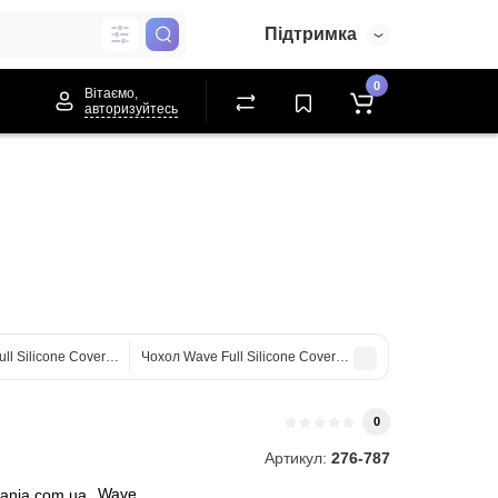
Підтримка
0
Вітаємо,
авторизуйтесь
ll Silicone Cover для Google Pixel 8 Cyprus Green
Чохол Wave Full Silicone Cover для Google Pixel 8a Light
0
Артикул:
276-787
Wave