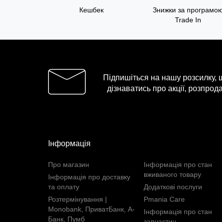
Кешбек
Знижки за програмо
Trade In
Підпишіться на нашу розсилку,
дізнаватись про акції, розпрода
Інформація
Про магазин
Інформація про стан
вживаного товару
Інформація про доставку
та оплату
Додаткові послуги
Розтермінування |
Pmania Care
Monobank, ПриватБанк, А-
Інформація про стан
Банк, Пумб
запчастин