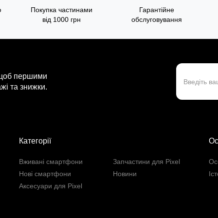
ю
Покупка частинами
Гарантійне
від 1000 грн
обслуговування
 щоб першими
жі та знижки.
Категорії
Ос
Вживані смартфони
Запчастини для Pixel
Ос
Нові смартфони
Новини
Іс
Аксесуари для Pixel