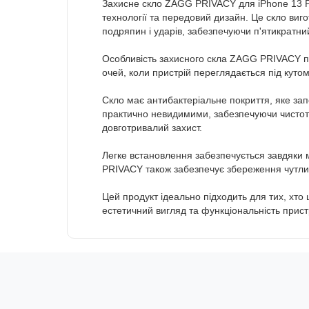
Захисне скло ZAGG PRIVACY для iPhone 13 Pr
технології та передовий дизайн. Це скло виго
подряпин і ударів, забезпечуючи п'ятикратни
Особливість захисного скла ZAGG PRIVACY пол
очей, коли пристрій переглядається під куто
Скло має антибактеріальне покриття, яке запо
практично невидимими, забезпечуючи чистоту 
довготривалий захист.
Легке встановлення забезпечується завдяки 
PRIVACY також забезпечує збереження чутливо
Цей продукт ідеально підходить для тих, хто
естетичний вигляд та функціональність прис