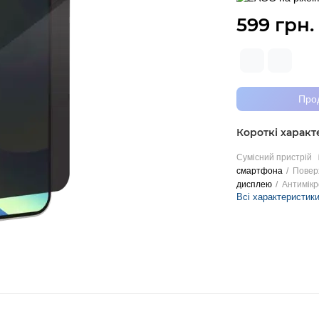
599 грн.
Про
Короткі харак
Сумісний пристрій
смартфона
Повер
дисплею
Антимікр
Всі характеристик