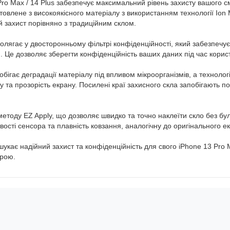
o Max / 14 Plus забезпечує максимальний рівень захисту вашого см
товлене з високоякісного матеріалу з використанням технології Ion M
й захист порівняно з традиційним склом.
ягає у двосторонньому фільтрі конфіденційності, який забезпечує з
м. Це дозволяє зберегти конфіденційність ваших даних під час кор
бігає деградації матеріалу під впливом мікроорганізмів, а технологі
та прозорість екрану. Посилені краї захисного скла запобігають по
методу EZ Apply, що дозволяє швидко та точно наклеїти скло без б
сті сенсора та плавність ковзання, аналогічну до оригінального ек
 шукає надійний захист та конфіденційність для свого iPhone 13 Pro
трою.