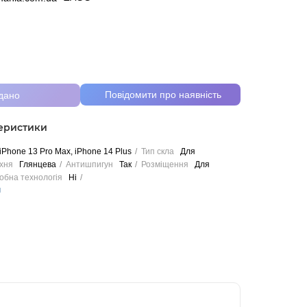
Повідомити про наявність
дано
теристики
iPhone 13 Pro Max, iPhone 14 Plus
Тип скла
Для
хня
Глянцева
Антишпигун
Так
Розміщення
Для
обна технологія
Ні
и