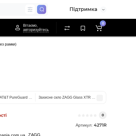
Підтримка
0
Вітаємо,
авторизуйтесь
ез рамки)
AT&T PureGuard для iPhone 13 / 13 Pro / 14 (Без рамки)
Захисне скло ZAGG Glass XTR для iPhone 13 / 13 Pro / 1
сті
0
4271R
Артикул:
ZAGG