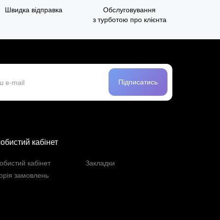
Швидка відправка
Обслуговування
з турботою про клієнта
Підписатись
обистий кабінет
обистий кабінет
Закладки
торія замовлень