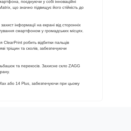
артфона, поєднуючи у собі інноваційні
atrix, що значно підвищує його стійкість до
ахист інформації на екрані від сторонніх
истування смартфоном у громадських місцях.
я ClearPrint робить відбитки пальців
яві тріщин та сколів, забезпечуючи
ульбашок та перекосів. Захисне скло ZAGG
рану.
 Max або 14 Plus, забезпечуючи при цьому