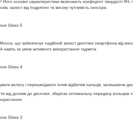
у! Його основні характеристики включають коефіцієнт твердості 9Н
сків, захист від подряпин та високу чутливість сенсора.
Мооса, що забезпечує надійний захист дисплея смартфона від механ
й навіть за умов активного використання гаджета.
вати вологу і перешкоджати появі відбитків пальців, залишаючи д
я від дотиків до дисплея, зберігає оптимальну передачу кольорів та 
користання.