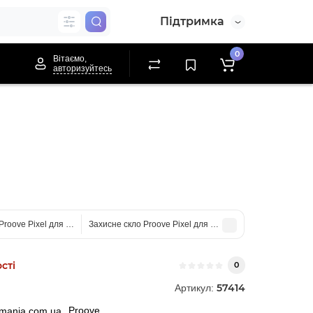
Підтримка
0
Вітаємо,
авторизуйтесь
Proove Pixel для iPhone 13/13 Pro/14/16e
Захисне скло Proove Pixel для iPhone 15 Pro
сті
0
57414
Артикул:
Proove