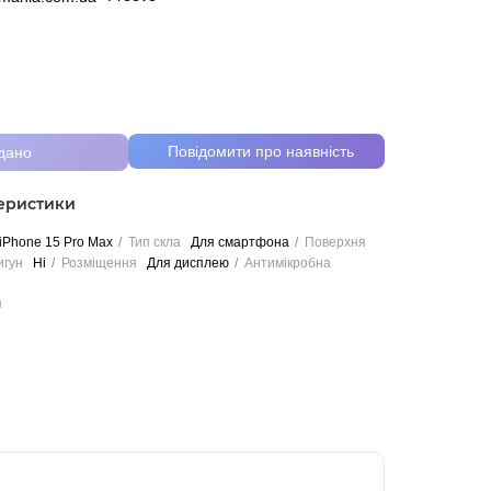
Повідомити про наявність
дано
теристики
iPhone 15 Pro Max
Тип скла
Для смартфона
Поверхня
гун
Ні
Розміщення
Для дисплею
Антимікробна
и