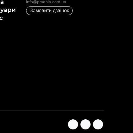
ка
info@pmania.com.ua
суари
Замовити дзвінок
с