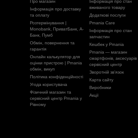
Про магазин
Інформація про стан
вживаного товару
Інформація про доставку
та оплату
Додаткові послуги
Розтермінування |
Pmania Care
Monobank, ПриватБанк, А-
Інформація про стан
Банк, Пумб
запчастин
Обмін, повернення та
Кешбек у Pmania
гарантія
Pmania — магазин
Онлайн калькулятор для
смартфонів, аксесуарів 
оцінки пристрою | Pmania
сервісний центр
обмін, викуп
Зворотній зв’язок
Політика конфіденційності
Карта сайту
Угода користувача
Виробники
Фізичний магазин та
Акції
сервісний центр Pmania у
Рівному