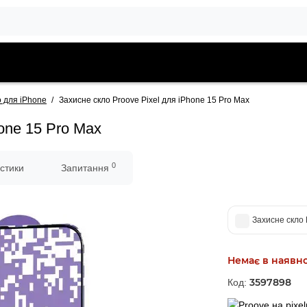
о для iPhone
Захисне скло Proove Pixel для iPhone 15 Pro Max
one 15 Pro Max
0
стики
Запитання
Захисне скло 
Немає в наявно
3597898
Код: