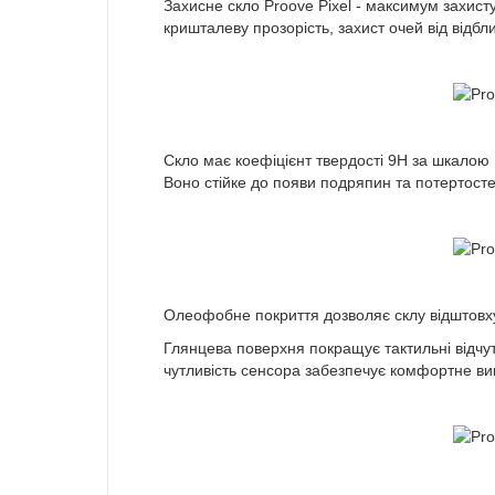
Захисне скло Proove Pixel - максимум захист
кришталеву прозорість, захист очей від відбли
Скло має коефіцієнт твердості 9Н за шкалою 
Воно стійке до появи подряпин та потертосте
Олеофобне покриття дозволяє склу відштовху
Глянцева поверхня покращує тактильні відчутт
чутливість сенсора забезпечує комфортне ви