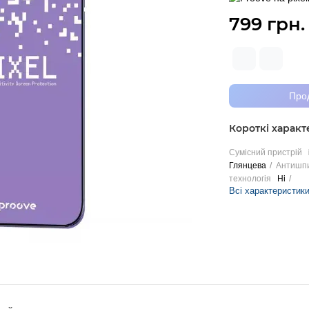
799 грн.
Про
Короткі харак
Сумісний пристрій
Глянцева
Антишпи
технологія
Ні
Всі характеристик