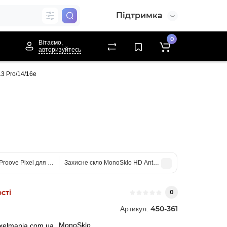
Підтримка
0
Вітаємо,
авторизуйтесь
13 Pro/14/16e
Proove Pixel для iPhone 14 Pro Max/15 Plus/16 Plus
Захисне скло MonoSklo HD Anti Static Dust-Proof для iPh
сті
0
450-361
Артикул:
MonoSklo