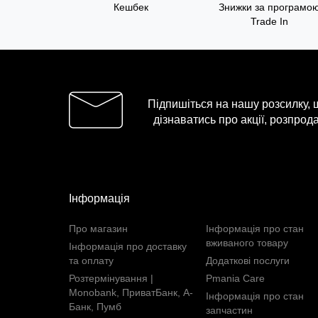
Кешбек
Знижки за програмо
Trade In
Підпишіться на нашу розсилку,
дізнаватись про акції, розпрода
Інформація
Про магазин
Інформація про стан
вживаного товару
Інформація про доставку
та оплату
Додаткові послуги
Розтермінування |
Pmania Care
Monobank, ПриватБанк, А-
Інформація про стан
Банк, Пумб
запчастин