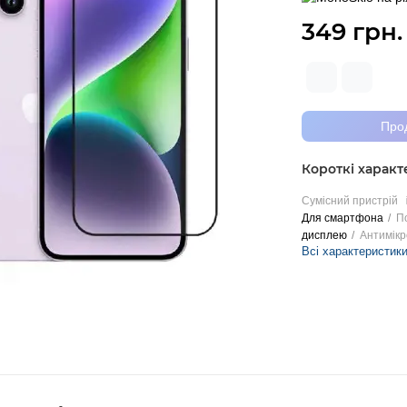
349 грн.
Про
Короткі харак
Сумісний пристрій
Для смартфона
П
дисплею
Антимікр
Всі характеристик