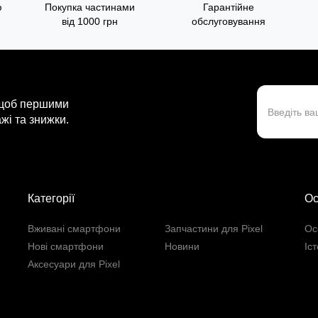
ю
Покупка частинами
Гарантійне
від 1000 грн
обслуговування
 щоб першими
жі та знижки.
Категорії
Ос
Вживані смартфони
Запчастини для Pixel
Ос
Нові смартфони
Новини
Іс
Аксесуари для Pixel