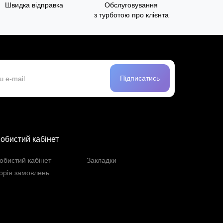
Швидка відправка
Обслуговування
з турботою про клієнта
Підписатись
обистий кабінет
обистий кабінет
Закладки
торія замовлень