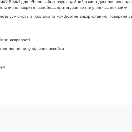
ust-Proof
для iPhone забезпечує надійний захист дисплея від подр
истатичне покриття запобігає притягуванню пилу під час поклейки — 
ують сумісність із чохлами та комфортне використання. Поверхня ст
в та яскравості
трапляння пилу під час поклейки
ців