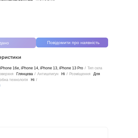
Повідомити про наявність
дано
теристики
iPhone 16e, iPhone 14, iPhone 13, iPhone 13 Pro
Тип скла
оверхня
Глянцева
Антишпигун
Ні
Розміщення
Для
обна технологія
Ні
и