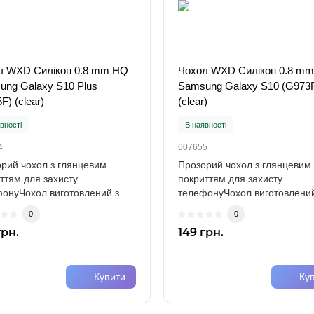
л WXD Силікон 0.8 mm HQ
Чохол WXD Силікон 0.8 m
ng Galaxy S10 Plus
Samsung Galaxy S10 (G973
F) (clear)
(clear)
вності
В наявності
4
607655
рий чохол з глянцевим
Прозорий чохол з глянцевим
ттям для захисту
покриттям для захисту
онуЧохол виготовлений з
телефонуЧохол виготовлений
го силікону (TPU)..
міцного силікону (TPU)..
0
0
грн.
149 грн.
Купити
Ку