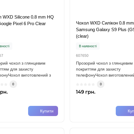
л WXD Silicone 0.8 mm HQ
Чохол WXD Силікон 0.8 m
oogle Pixel 6 Pro Clear
Samsung Galaxy S9 Plus (G
(clear)
вності
В наявності
67
607650
рий чохол з глянцевим
Прозорий чохол з глянцевим
ттям для захисту
покриттям для захисту
онуЧохол виготовлений з
телефонуЧохол виготовлений
го силікону (TPU)..
міцного силікону (TPU)..
0
0
грн.
149 грн.
Купити
Ку