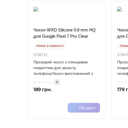
Чохол WXD Silicone 0.8 mm HQ
Чохо
для Google Pixel 7 Pro Clear
для G
Немає в наявності
Немає
3730712
37307
Прозорий чохол з глянцевим
Прозо
покриттям для захисту
покри
телефонуЧохол виготовлений з
телеф
міцного силікону (TPU)..
міцно
0
189 грн.
179 
Продано