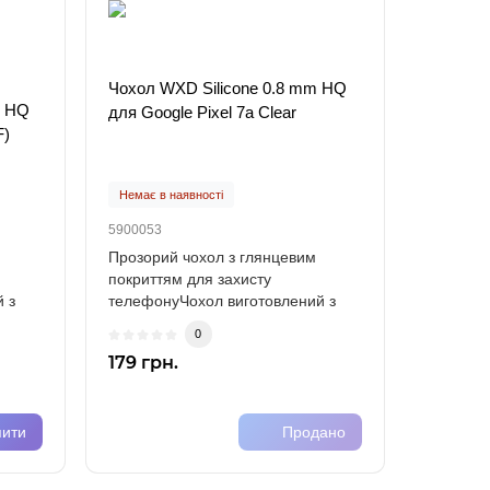
Чохол WXD Silicone 0.8 mm HQ
m HQ
для Google Pixel 7a Clear
F)
Немає в наявності
5900053
Прозорий чохол з глянцевим
покриттям для захисту
 з
телефонуЧохол виготовлений з
міцного силікону (TPU)..
0
179 грн.
пити
Продано