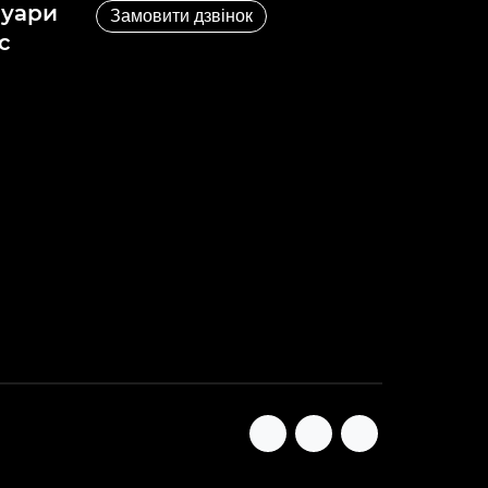
суари
Замовити дзвінок
с