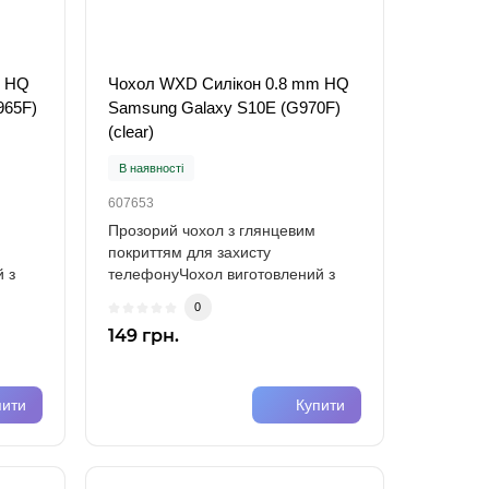
m HQ
Чохол WXD Силікон 0.8 mm HQ
965F)
Samsung Galaxy S10E (G970F)
(clear)
В наявності
607653
Прозорий чохол з глянцевим
покриттям для захисту
 з
телефонуЧохол виготовлений з
міцного силікону (TPU)..
0
149 грн.
пити
Купити