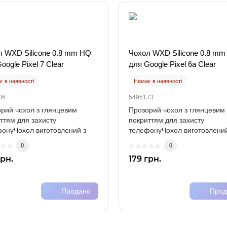
л WXD Silicone 0.8 mm HQ
Чохол WXD Silicone 0.8 m
oogle Pixel 7 Clear
для Google Pixel 6a Clear
 в наявності
Немає в наявності
06
5495173
рий чохол з глянцевим
Прозорий чохол з глянцевим
ттям для захисту
покриттям для захисту
онуЧохол виготовлений з
телефонуЧохол виготовлений
го силікону (TPU)..
міцного силікону (TPU)..
0
0
грн.
179 грн.
Продано
Прод