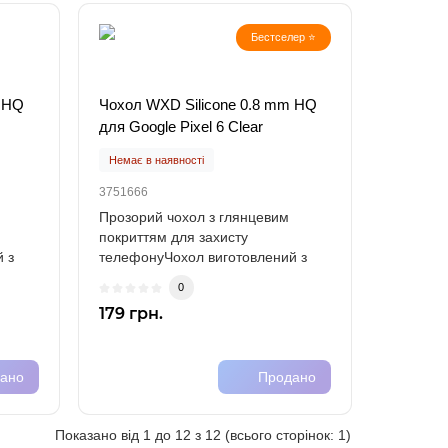
Бестселер ⭐
m HQ
Чохол WXD Silicone 0.8 mm HQ
для Google Pixel 6 Clear
Немає в наявності
3751666
Прозорий чохол з глянцевим
покриттям для захисту
 з
телефонуЧохол виготовлений з
міцного силікону (TPU)..
0
179 грн.
ано
Продано
Показано від 1 до 12 з 12 (всього сторінок: 1)