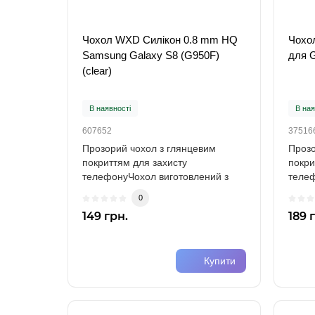
Чохол WXD Силікон 0.8 mm HQ
Чохо
Samsung Galaxy S8 (G950F)
для G
(clear)
В наявності
В ная
607652
37516
Прозорий чохол з глянцевим
Прозо
покриттям для захисту
покри
телефонуЧохол виготовлений з
телеф
міцного силікону (TPU)..
міцно
0
149 грн.
189 
Купити