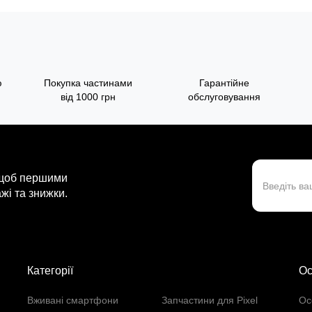
ю
Покупка частинами
Гарантійне
від 1000 грн
обслуговування
 щоб першими
жі та знижки.
Категорії
Ос
Вживані смартфони
Запчастини для Pixel
Ос