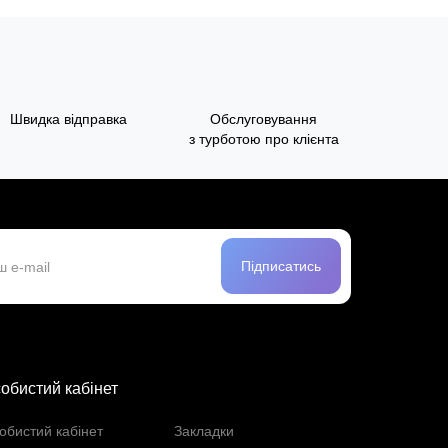
Швидка відправка
Обслуговування
з турботою про клієнта
Підписатись
обистий кабінет
обистий кабінет
Закладки