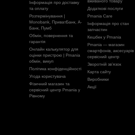
вживаного товару
Інформація про доставку
та оплату
Додаткові послуги
Розтермінування |
Pmania Care
Monobank, ПриватБанк, А-
Інформація про стан
Банк, Пумб
запчастин
Обмін, повернення та
Кешбек у Pmania
гарантія
Pmania — магазин
Онлайн калькулятор для
смартфонів, аксесуарів 
оцінки пристрою | Pmania
сервісний центр
обмін, викуп
Зворотній зв’язок
Політика конфіденційності
Карта сайту
Угода користувача
Виробники
Фізичний магазин та
Акції
сервісний центр Pmania у
Рівному