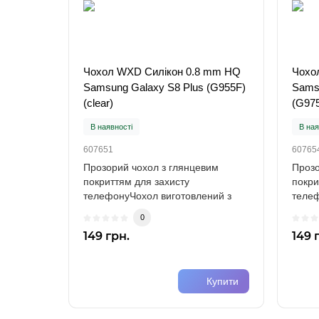
Чохол WXD Силікон 0.8 mm HQ
Чохо
Samsung Galaxy S8 Plus (G955F)
Samsu
(clear)
(G975
В наявності
В ная
607651
60765
Прозорий чохол з глянцевим
Прозо
покриттям для захисту
покри
телефонуЧохол виготовлений з
телеф
міцного силікону (TPU)..
міцно
0
149 грн.
149 
Купити