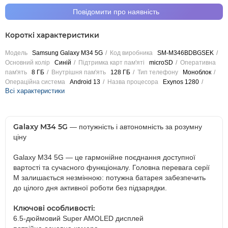
Повідомити про наявність
Короткі характеристики
Модель
Samsung Galaxy M34 5G
Код виробника
SM-M346BDBGSEK
Основний колір
Синій
Підтримка карт пам'яті
microSD
Оперативна
пам'ять
8 ГБ
Внутрішня пам'ять
128 ГБ
Тип телефону
Моноблок
Операційна система
Android 13
Назва процесора
Exynos 1280
Всі характеристики
Galaxy M34 5G
— потужність і автономність за розумну
ціну
Galaxy M34 5G — це гармонійне поєднання доступної
вартості та сучасного функціоналу. Головна перевага серії
М залишається незмінною: потужна батарея забезпечить
до цілого дня активної роботи без підзарядки.
Ключові особливості:
6.5-дюймовий Super AMOLED дисплей