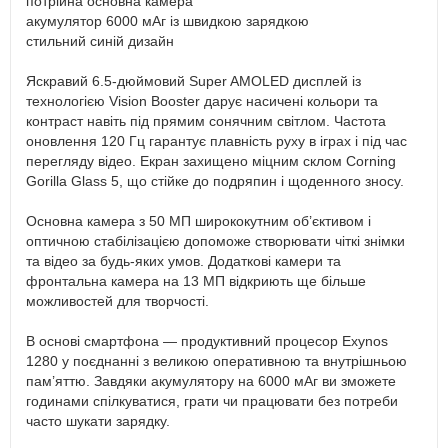
потрійна основна камера
акумулятор 6000 мАг із швидкою зарядкою
стильний синій дизайн
Яскравий 6.5-дюймовий Super AMOLED дисплей із
технологією Vision Booster дарує насичені кольори та
контраст навіть під прямим сонячним світлом. Частота
оновлення 120 Гц гарантує плавність руху в іграх і під час
перегляду відео. Екран захищено міцним склом Corning
Gorilla Glass 5, що стійке до подряпин і щоденного зносу.
Основна камера з 50 МП ширококутним об’єктивом і
оптичною стабілізацією допоможе створювати чіткі знімки
та відео за будь-яких умов. Додаткові камери та
фронтальна камера на 13 МП відкриють ще більше
можливостей для творчості.
В основі смартфона — продуктивний процесор Exynos
1280 у поєднанні з великою оперативною та внутрішньою
пам’яттю. Завдяки акумулятору на 6000 мАг ви зможете
годинами спілкуватися, грати чи працювати без потреби
часто шукати зарядку.