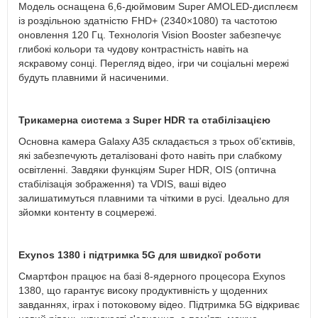
Модель оснащена 6,6-дюймовим Super AMOLED-дисплеєм
із роздільною здатністю FHD+ (2340×1080) та частотою
оновлення 120 Гц. Технологія Vision Booster забезпечує
глибокі кольори та чудову контрастність навіть на
яскравому сонці. Перегляд відео, ігри чи соціальні мережі
будуть плавними й насиченими.
Трикамерна система з Super HDR та стабілізацією
Основна камера Galaxy A35 складається з трьох об’єктивів,
які забезпечують деталізовані фото навіть при слабкому
освітленні. Завдяки функціям Super HDR, OIS (оптична
стабілізація зображення) та VDIS, ваші відео
залишатимуться плавними та чіткими в русі. Ідеально для
зйомки контенту в соцмережі.
Exynos 1380 і підтримка 5G для швидкої роботи
Смартфон працює на базі 8-ядерного процесора Exynos
1380, що гарантує високу продуктивність у щоденних
завданнях, іграх і потоковому відео. Підтримка 5G відкриває