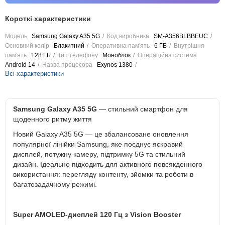
Короткі характеристики
Модель
Samsung Galaxy A35 5G
Код виробника
SM-A356BLBBEUC
Основний колір
Блакитний
Оперативна пам'ять
6 ГБ
Внутрішня
пам'ять
128 ГБ
Тип телефону
Моноблок
Операційна система
Android 14
Назва процесора
Exynos 1380
Всі характеристики
Samsung Galaxy A35 5G
— стильний смартфон для
щоденного ритму життя
Новий Galaxy A35 5G — це збалансоване оновлення
популярної лінійки Samsung, яке поєднує яскравий
дисплей, потужну камеру, підтримку 5G та стильний
дизайн. Ідеально підходить для активного повсякденного
використання: перегляду контенту, зйомки та роботи в
багатозадачному режимі.
Super AMOLED-дисплей 120 Гц з Vision Booster