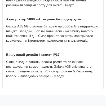
новий рівень швидкості з'єднання, а пам’ять можна
розширити завдяки слоту для microSD-карт.
Акумулятор 5000 мАг — день без підзарядки
Galaxy A35 5G отримав батарею на 5000 мАг з підтримкою
швидкої зарядки, щоб ви залишались на зв’язку навіть у
найінтенсивніші дні. Смартфон легко витримає тривале
користування інтернетом, камерами та мультимедіа.
Вишуканий дизайн і захист IP67
Скляна задня панель, пласка рамка та лаконічне
розташування камер надають Galaxy A35 впізнаваного
стилю. Завдяки захисту IP67 смартфон не боїться пилу,
вологи й випадкових занурень у воду.