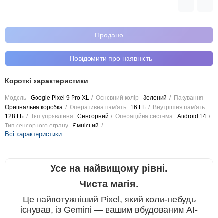
Продано
Повідомити про наявність
Короткі характеристики
Модель
Google Pixel 9 Pro XL
Основний колір
Зелений
Пакування
Оригінальна коробка
Оперативна пам'ять
16 ГБ
Внутрішня пам'ять
128 ГБ
Тип управління
Сенсорний
Операційна система
Android 14
Тип сенсорного екрану
Ємнісний
Всі характеристики
Усе на найвищому рівні.
Чиста магія.
Це найпотужніший Pixel, який коли-небудь
існував, із Gemini — вашим вбудованим AI-