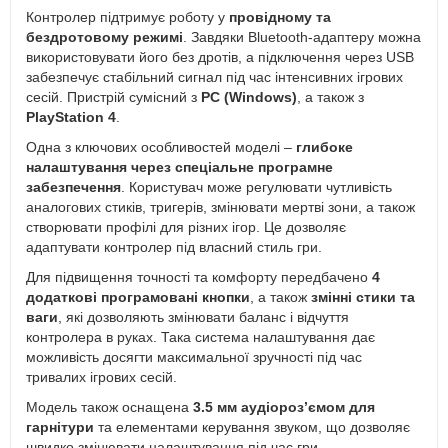
Контролер підтримує роботу у
провідному та
бездротовому режимі
. Завдяки Bluetooth-адаптеру можна
використовувати його без дротів, а підключення через USB
забезпечує стабільний сигнал під час інтенсивних ігрових
сесій. Пристрій сумісний з
PC (Windows)
, а також з
PlayStation 4
.
Одна з ключових особливостей моделі –
глибоке
налаштування через спеціальне програмне
забезпечення
. Користувач може регулювати чутливість
аналогових стиків, тригерів, змінювати мертві зони, а також
створювати профілі для різних ігор. Це дозволяє
адаптувати контролер під власний стиль гри.
Для підвищення точності та комфорту передбачено
4
додаткові програмовані кнопки
, а також
змінні стики та
ваги
, які дозволяють змінювати баланс і відчуття
контролера в руках. Така система налаштування дає
можливість досягти максимальної зручності під час
тривалих ігрових сесій.
Модель також оснащена
3.5 мм аудіороз’ємом для
гарнітури
та елементами керування звуком, що дозволяє
швидко змінювати налаштування під час гри.