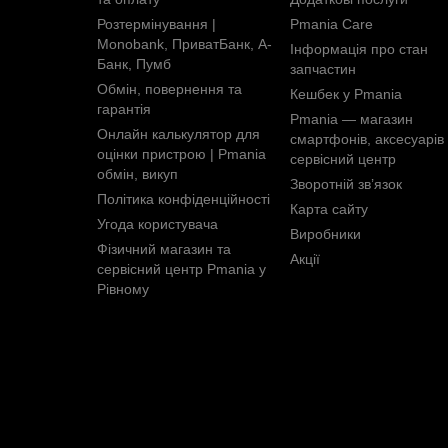
Розтермінування |
Pmania Care
Monobank, ПриватБанк, А-
Інформація про стан
Банк, Пумб
запчастин
Обмін, повернення та
Кешбек у Pmania
гарантія
Pmania — магазин
Онлайн калькулятор для
смартфонів, аксесуарів 
оцінки пристрою | Pmania
сервісний центр
обмін, викуп
Зворотній зв’язок
Політика конфіденційності
Карта сайту
Угода користувача
Виробники
Фізичний магазин та
Акції
сервісний центр Pmania у
Рівному