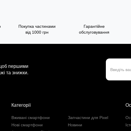
ю
Покупка частинами
Гарантійне
від 1000 грн
обслуговування
 щоб першими
жі та знижки.
Категорії
Ос
Вживані смартфони
Запчастини для Pixel
Ос
Нові смартфони
Новини
Іс