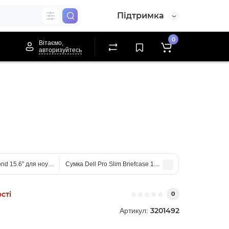
Підтримка
0
Вітаємо,
авторизуйтесь
nd 15.6" для ноутбука / планшета Black
Сумка Dell Pro Slim Briefcase 14" для ноутбука Black
сті
0
3201492
Артикул: