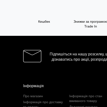
Кешбек
Знижки за програмо
Trade In
Підпишіться на нашу розсилку,
дізнаватись про акції, розпрода
Інформація
Про магазин
Інформація про стан
вживаного товару
Інформація про доставку
та оплату
Додаткові послуги