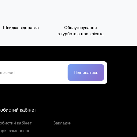
Швидка відправка
Обслуговування
з турботою про клієнта
Підписатись
обистий кабінет
обистий кабінет
Закладки
торія замовлень