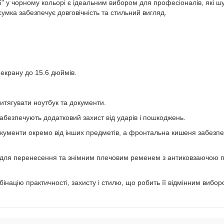
" у чорному кольорі є ідеальним вибором для професіоналів, які ш
сумка забезпечує довговічність та стильний вигляд.
 екрану до 15.6 дюймів.
итягувати ноутбук та документи.
 забезпечують додатковий захист від ударів і пошкоджень.
окументи окремо від інших предметів, а фронтальна кишеня забезпе
ля перенесення та знімним плечовим ременем з антиковзаючою пі
бінацію практичності, захисту і стилю, що робить її відмінним виб