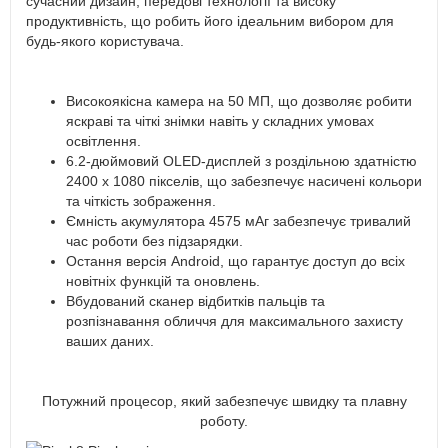
сучасний дизайн, передові технології та високу
продуктивність, що робить його ідеальним вибором для
будь-якого користувача.
Високоякісна камера на 50 МП, що дозволяє робити
яскраві та чіткі знімки навіть у складних умовах
освітлення.
6.2-дюймовий OLED-дисплей з роздільною здатністю
2400 x 1080 пікселів, що забезпечує насичені кольори
та чіткість зображення.
Ємність акумулятора 4575 мАг забезпечує тривалий
час роботи без підзарядки.
Остання версія Android, що гарантує доступ до всіх
новітніх функцій та оновлень.
Вбудований сканер відбитків пальців та
розпізнавання обличчя для максимального захисту
ваших даних.
Потужний процесор, який забезпечує швидку та плавну
роботу.