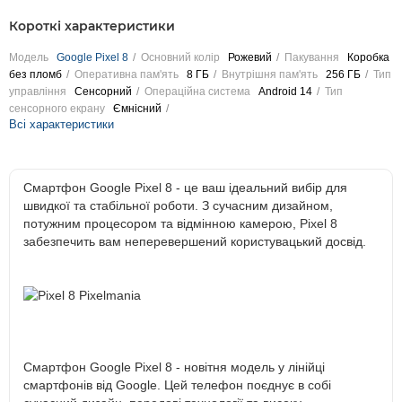
Короткі характеристики
Модель
Google Pixel 8
Основний колір
Рожевий
Пакування
Коробка
без пломб
Оперативна пам'ять
8 ГБ
Внутрішня пам'ять
256 ГБ
Тип
управління
Сенсорний
Операційна система
Android 14
Тип
сенсорного екрану
Ємнісний
Всі характеристики
Смартфон Google Pixel 8 - це ваш ідеальний вибір для
швидкої та стабільної роботи. З сучасним дизайном,
потужним процесором та відмінною камерою, Pixel 8
забезпечить вам неперевершений користувацький досвід.
Смартфон Google Pixel 8 - новітня модель у лінійці
смартфонів від Google. Цей телефон поєднує в собі