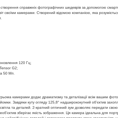
я створення справжніх фотографічних шедеврів за допомогою смарт
світ своїми камерами. Створений відомою компанією, яка розуміється
и.
оновлення 120 Гц;
Tensor G2;
а 50 Мп.
з трьома камерами додає драматизму та деталізації всім вашим фот
йомки. Завдяки куту огляду 125,8° надширококутний об’єктив захоп
 світла та деталей. 2-кратний оптичний зум дозволяє передати свою
елеоб’єктив зберігає якість зображення. Ця камера ідеальна для пор