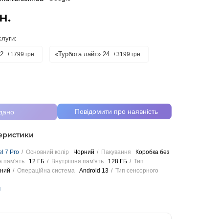
н.
слуги:
2
«Турбота лайт» 24
+1799 грн.
+3199 грн.
Повідомити про наявність
дано
теристики
l 7 Pro
Основний колір
Чорний
Пакування
Коробка без
 пам'ять
12 ГБ
Внутрішня пам'ять
128 ГБ
Тип
ний
Операційна система
Android 13
Тип сенсорного
и