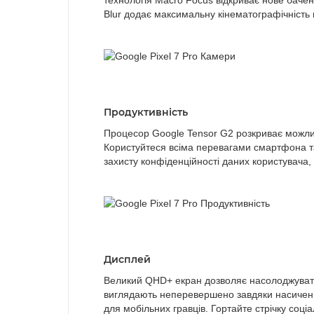
технологія Macro Focus відкриває нове бачен
Blur додає максимальну кінематографічність
Продуктивність
Процесор Google Tensor G2 розкриває можливо
Користуйтеся всіма перевагами смартфона та 
захисту конфіденційності даних користувача,
Дисплей
Великий QHD+ екран дозволяє насолоджувати
виглядають неперевершено завдяки насиченій 
для мобільних гравців. Гортайте стрічку соц