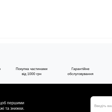
ю
Покупка частинами
Гарантійне
від 1000 грн
обслуговування
 щоб першими
жі та знижки.