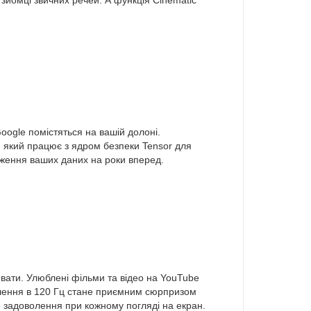
зйомці звичних речей. А функція Cinematic
oogle помістяться на вашій долоні.
2, який працює з ядром безпеки Tensor для
реження ваших даних на роки вперед.
ати. Улюблені фільми та відео на YouTube
овлення в 120 Гц стане приємним сюрпризом
не задоволення при кожному погляді на екран.