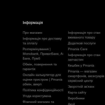
Інформація
Про магазин
Інформація про стан
вживаного товару
Інформація про доставку
та оплату
Додаткові послуги
Розтермінування |
Pmania Care
Monobank, ПриватБанк, А-
Інформація про стан
Банк, Пумб
запчастин
Обмін, повернення та
Кешбек у Pmania
гарантія
Pmania — магазин
Онлайн калькулятор для
смартфонів, аксесуарів 
оцінки пристрою | Pmania
сервісний центр
обмін, викуп
Зворотній зв’язок
Політика конфіденційності
Карта сайту
Угода користувача
Виробники
Фізичний магазин та
Акції