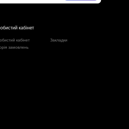
обистий кабінет
обистий кабінет
Закладки
торія замовлень