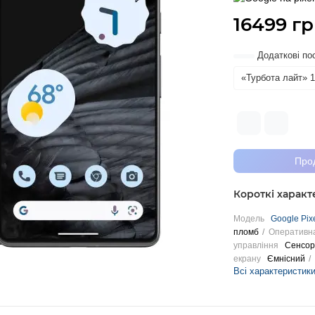
16499 гр
Додаткові по
«Турбота лайт» 1
Про
Короткі харак
Модель
Google Pixe
пломб
Оперативна
управління
Сенсор
екрану
Ємнісний
Всі характеристик