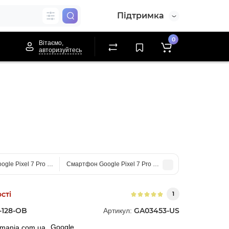
Підтримка
0
Вітаємо,
авторизуйтесь
gle Pixel 7 Pro 128Gb Hazel GE2AE US (Open Box)
Смартфон Google Pixel 7 Pro 128Gb Snow GE2AE US
сті
1
-128-OB
GA03453-US
Артикул:
Google