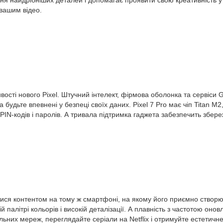
ня найдрібніших деталей і допомагає проявити свою креативність у 
 вашим відео.
сті нового Pixel. Штучний інтелект, фірмова оболонка та сервіси G
будьте впевнені у безпеці своїх даних. Pixel 7 Pro має чіп Titan M
 PIN-кодів і паролів. А тривала підтримка гаджета забезпечить збе
ся контентом на тому ж смартфоні, на якому його приємно створюв
палітрі кольорів і високій деталізації. А плавність з частотою он
іальних мереж, переглядайте серіали на Netflix і отримуйте естетич