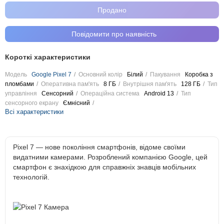
Продано
Повідомити про наявність
Короткі характеристики
Модель
Google Pixel 7
Основний колір
Білий
Пакування
Коробка з
пломбами
Оперативна пам'ять
8 ГБ
Внутрішня пам'ять
128 ГБ
Тип
управління
Сенсорний
Операційна система
Android 13
Тип
сенсорного екрану
Ємнісний
Всі характеристики
Pixel 7 — нове покоління смартфонів, відоме своїми
видатними камерами. Розроблений компанією Google, цей
смартфон є знахідкою для справжніх знавців мобільних
технологій.