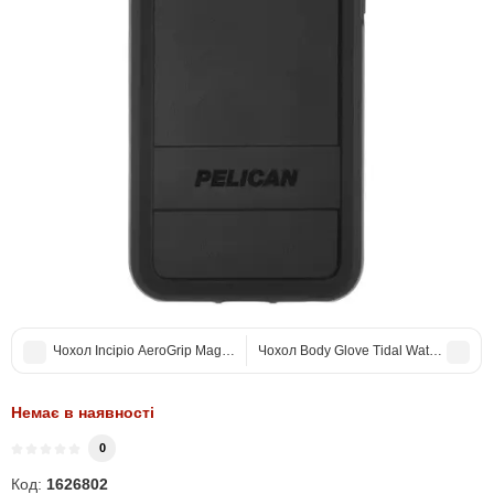
Чохол Incipio AeroGrip MagSafe для iPhone 14 Pro Misty Lavander/Clea
Чохол Body Glove Tidal Waterproof Ma
Немає в наявності
0
Код:
1626802