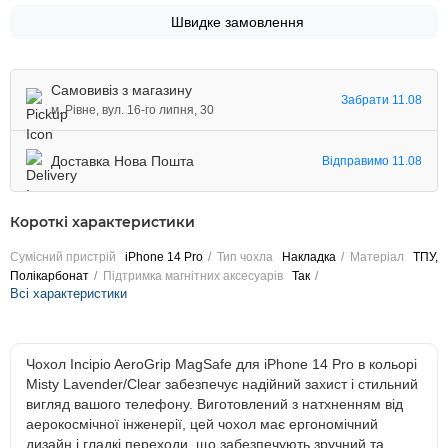
Швидке замовлення
Самовивіз з магазину
Забрати 11.08
м. Рівне, вул. 16-го липня, 30
Доставка Нова Пошта
Відправимо 11.08
Короткі характеристики
Сумісний пристрій
iPhone 14 Pro
Тип чохла
Накладка
Матеріал
ТПУ,
Полікарбонат
Підтримка магнітних аксесуарів
Так
Всі характеристики
Чохол Incipio AeroGrip MagSafe для iPhone 14 Pro в кольорі
Misty Lavender/Clear забезпечує надійний захист і стильний
вигляд вашого телефону. Виготовлений з натхненням від
аерокосмічної інженерії, цей чохол має ергономічний
дизайн і гладкі переходи, що забезпечують зручний та