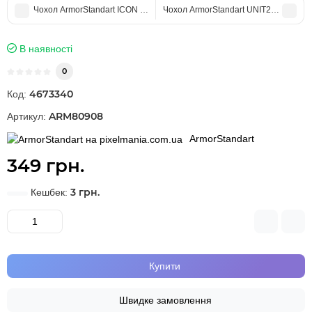
Чохол ArmorStandart ICON для Google Pixel 5 Black
Чохол ArmorStandart UNIT2 для Google
В наявності
0
4673340
Код:
ARM80908
Артикул:
ArmorStandart
349 грн.
3 грн.
Кешбек:
Купити
Швидке замовлення