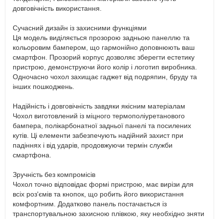
довговічність використання.
Сучасний дизайн із захисними функціями
Ця модель виділяється прозорою задньою панеллю та
кольоровим бампером, що гармонійно доповнюють ваш
смартфон. Прозорий корпус дозволяє зберегти естетику
пристрою, демонструючи його колір і логотип виробника.
Одночасно чохол захищає гаджет від подряпин, бруду та
інших пошкоджень.
Надійність і довговічність завдяки якісним матеріалам
Чохол виготовлений із міцного термополіуретанового
бампера, полікарбонатної задньої панелі та посилених
кутів. Ці елементи забезпечують надійний захист при
падіннях і від ударів, продовжуючи термін служби
смартфона.
Зручність без компромісів
Чохол точно відповідає формі пристрою, має вирізи для
всіх роз'ємів та кнопок, що робить його використання
комфортним. Додатково панель постачається із
транспортувальною захисною плівкою, яку необхідно зняти