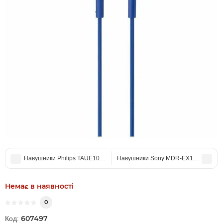
Навушники Philips TAUE100 In-ear Black
Навушники Sony MDR-EX15LP In-ear 
Немає в наявності
0
607497
Код: